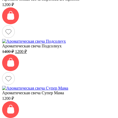
1200
₽
Ароматическая свеча Подсолнух
Первоначальная
Текущая
1400
₽
1200
₽
цена
цена:
составляла
1200 ₽.
1400 ₽.
Ароматическая свеча Супер Мама
1200
₽