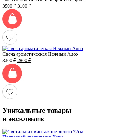
Первоначальная
Текущая
3500
₽
3100
₽
цена
цена:
составляла
3100 ₽.
3500 ₽.
Свеча ароматическая Нежный Алоэ
Первоначальная
Текущая
3300
₽
2800
₽
цена
цена:
составляла
2800 ₽.
3300 ₽.
Уникальные товары
и эксклюзив