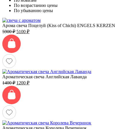
По новизне
По возрастанию цены
По убыванию цены
Арома свеча Поцелуй (Kiss of Chichi) ENGELS KERZEN
Первоначальная
Текущая
5900
₽
5100
₽
цена
цена:
составляла
5100 ₽.
5900 ₽.
Ароматическая свеча Английская Лаванда
Первоначальная
Текущая
1400
₽
1200
₽
цена
цена:
составляла
1200 ₽.
1400 ₽.
Ароматическая свеча Королева Вечеринок