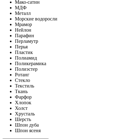
Мако-сатин
МДФ
Металл
Морские водоросли
Мрамор
Нейлон
Парафин
Перламутр
Перья
Пластик
Полиамид
Поликерамика
Полиэстер
Ротанг
Стекло
Текстиль
Ткань
Фарфор
Хлопок
Холст
Хрусталь
Шерсть
Шпон дуба
Шпон ясеня