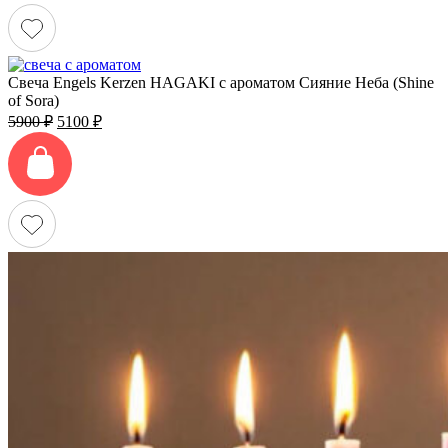
Свеча Engels Kerzen HAGAKI с ароматом Сияние Неба (Shine
of Sora)
Первоначальная
Текущая
5900
₽
5100
₽
цена
цена:
составляла
5100 ₽.
5900 ₽.