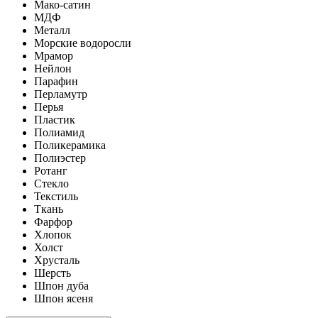
Мако-сатин
МДФ
Металл
Морские водоросли
Мрамор
Нейлон
Парафин
Перламутр
Перья
Пластик
Полиамид
Поликерамика
Полиэстер
Ротанг
Стекло
Текстиль
Ткань
Фарфор
Хлопок
Холст
Хрусталь
Шерсть
Шпон дуба
Шпон ясеня