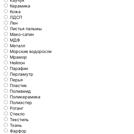
Каучук
Керамика
Кожа
ЛДСП
Лен
Листья пальмы
Мако-сатин
МДФ
Металл
Морские водоросли
Мрамор
Нейлон
Парафин
Перламутр
Перья
Пластик
Полиамид
Поликерамика
Полиэстер
Ротанг
Стекло
Текстиль
Ткань
Фарфор