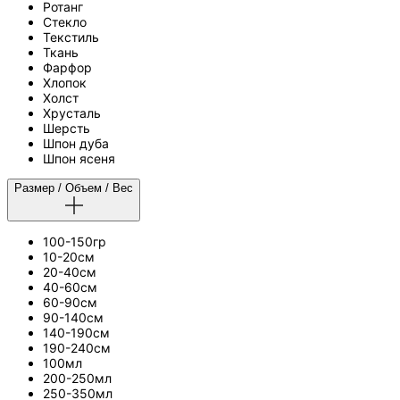
Ротанг
Стекло
Текстиль
Ткань
Фарфор
Хлопок
Холст
Хрусталь
Шерсть
Шпон дуба
Шпон ясеня
Размер / Объем / Вес
100-150гр
10-20см
20-40см
40-60см
60-90см
90-140см
140-190см
190-240см
100мл
200-250мл
250-350мл