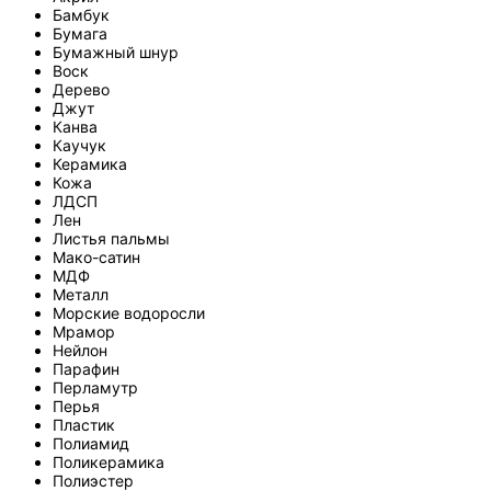
Бамбук
Бумага
Бумажный шнур
Воск
Дерево
Джут
Канва
Каучук
Керамика
Кожа
ЛДСП
Лен
Листья пальмы
Мако-сатин
МДФ
Металл
Морские водоросли
Мрамор
Нейлон
Парафин
Перламутр
Перья
Пластик
Полиамид
Поликерамика
Полиэстер