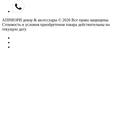
АПРИОРИ декор & аксессуары © 2026 Все права защищены
Cтоимость и условия приобретения товара действительны на
текущую дату
Добавьте отзыв
о нашем магазине
Общая оценка
Поставьте оценку
Я даю согласие на обработку своих
персональных данных