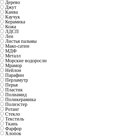
Дерево
Джут
Канва
Каучук
Керамика
Кожа
ЛДСП
Лен
Листья пальмы
Мако-сатин
МДФ
Металл
Морские водоросли
Мрамор
Нейлон
Парафин
Перламутр
Перья
Пластик
Полиамид
Поликерамика
Полиэстер
Ротанг
Стекло
Текстиль
Ткань
Фарфор
Хлопок