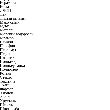
Керамика
Кожа
ЛДСП
Лен
Листья пальмы
Мако-сатин
МДФ
Металл
Морские водоросли
Мрамор
Нейлон
Парафин
Перламутр
Перья
Пластик
Полиамид
Поликерамика
Полиэстер
Ротанг
Стекло
Текстиль
Ткань
Фарфор
Хлопок
Холст
Хрусталь
Шерсть
Шпон дуба