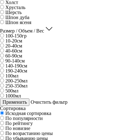
Холст
Хрусталь
Шерсть
Шпон дуба
Шпон ясеня
Размер / Объем / Вес
100-150гр
10-20см
20-40см
40-60см
60-90см
90-140см
140-190см
190-240см
100мл
200-250мл
250-350мл
500мл
1000мл
Применить
Очистить фильтр
Сортировка
Исходная сортировка
По популярности
По рейтингу
По новизне
По возрастанию цены
По убыванию цены