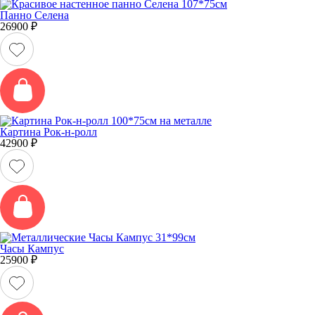
Панно Селена
26900
₽
Картина Рок-н-ролл
42900
₽
Часы Кампус
25900
₽