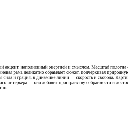
й акцент, наполненный энергией и смыслом. Масштаб полотна 
ричневая рама деликатно обрамляет сюжет, подчёркивая природн
я сила и грация, в динамике линий — скорость и свобода. Карти
о интерьера — она добавит пространству собранности и достоин
тно.