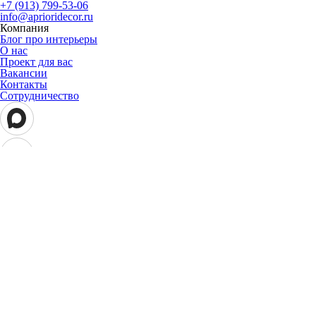
+7 (913) 799-53-06
info@aprioridecor.ru
Компания
Блог про интерьеры
О нас
Проект для вас
Вакансии
Контакты
Сотрудничество
АПРИОРИ декор & аксессуары © 2026 Все права защищены
Cтоимость и условия приобретения товара действительны на
текущую дату