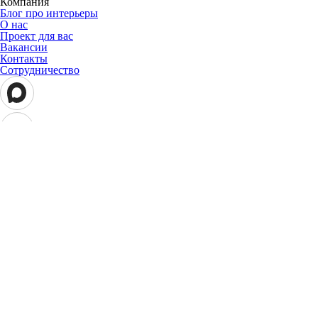
Компания
Блог про интерьеры
О нас
Проект для вас
Вакансии
Контакты
Сотрудничество
АПРИОРИ декор & аксессуары © 2026 Все права защищены
Cтоимость и условия приобретения товара действительны на
текущую дату