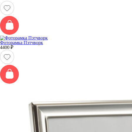
Фоторамка Пэтчворк
4400
₽