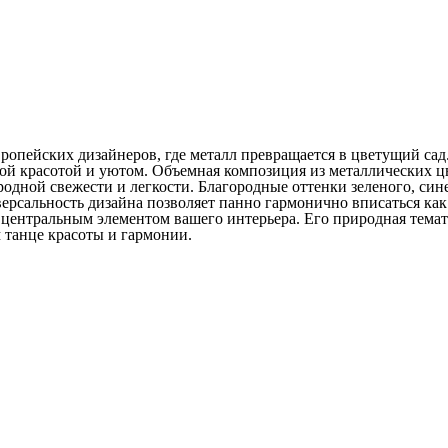
ропейских дизайнеров, где металл превращается в цветущий сад
ой красотой и уютом. Объемная композиция из металлических ц
дной свежести и легкости. Благородные оттенки зеленого, сине
рсальность дизайна позволяет панно гармонично вписаться как 
ь центральным элементом вашего интерьера. Его природная тема
м танце красоты и гармонии.