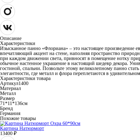
Описание
Характеристики
Изысканное панно «Флориана» – это настоящее произведение ев
впечатляющий акцент на стене, наполняя пространство природн
при каждом движении света, привносят в помещение нотку приро
обычное настенное украшение в настоящий шедевр декора. Униве
гостиной, спальни. Позвольте этому великолепному панно стат
элегантности, где металл и флора переплетаются в удивительно
Характеристики товара
Артикул
1400
Материал
Металл
Размер
71*11*136см
Бренд
Германия
Похожие товары
Картина Натюрморт
13400
₽